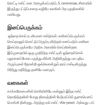
ரொட்டி ஈஸ்ட் என அழைக்கப்படும், S. cerevisiae, சீனாவில்
இருந்து பட்டுப்பாதை வழியே உலகின் பிற பகுதிகளில்
பரவியது.
இனப்பெருக்கம்
ஒற்றை செல் உடலியான ஈஸ்டுகள் பாலினப்பெருக்கம்
செய்தாலும் மொட்டு/அரும்பு விடுதல் எனப்படும் பாலிலா
இனப்பெருக்கமே அதிக அளவில் செய்கின்றன.
இம்முறையில் ஒரு முதிர்ந்த ஈஸ்ட்டின் ஒற்றைச்செல்
பலூனைப்போல பருத்து வீங்கி அதிலிருந்து பல புதிய
அரும்புகள் தோன்றி ஒவ்வொன்றும் தாய் ஈஸ்டிலிருந்து
பிரிந்து உதிர்ந்து தனியே வளரும்.
வகைகள்
சாக்கரோமைசிஸ் செரிவிசியே என்னும் இந்த ஈஸ்ட்
நொதித்தலின் போது திரவத்தின் மேற்பரப்பில் நுரையெனப்
பொங்கி நின்றது. அதற்கு ஏல் ஈஸ்ட்-Ale yeast அல்லது டாப்