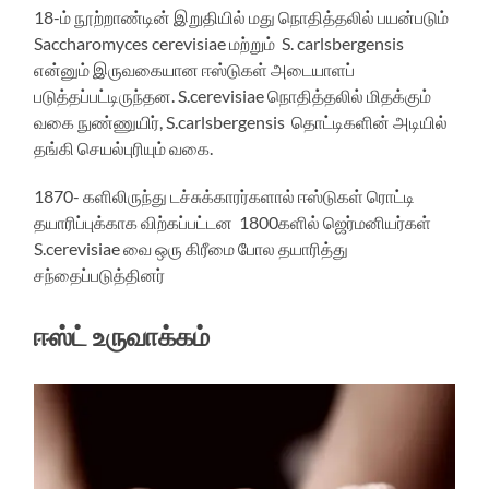
18-ம் நூற்றாண்டின் இறுதியில் மது நொதித்தலில் பயன்படும்
Saccharomyces cerevisiae மற்றும் S. carlsbergensis
என்னும் இருவகையான ஈஸ்டுகள் அடையாளப்
படுத்தப்பட்டிருந்தன. S.cerevisiae நொதித்தலில் மிதக்கும்
வகை நுண்ணுயிர், S.carlsbergensis தொட்டிகளின் அடியில்
தங்கி செயல்புரியும் வகை.
1870- களிலிருந்து டச்சுக்காரர்களால் ஈஸ்டுகள் ரொட்டி
தயாரிப்புக்காக விற்கப்பட்டன 1800களில் ஜெர்மனியர்கள்
S.cerevisiae வை ஒரு கிரீமை போல தயாரித்து
சந்தைப்படுத்தினர்
ஈஸ்ட் உருவாக்கம்