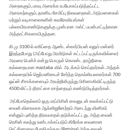
அறைகளும், மாவு அரைக்க உபயோகப்படுத்தப்பட்ட
அரைகற்களும், தானிய சேமிப்பு நிலவறைகள், அடுமனைகள்
மற்றும் வடிசாலைகளின் சுவரோவியங்கள்
பல்லாயிரமாண்டுகளுக்கு முன்பான ஈஸ்ட் பயன்பாட்டிற்கான
அத்தாட்சிகளாயிருந்தன.
கி மு 3100 ல் எகிப்தை ஆண்ட ஸ்கார்பியன் எனும் மன்னர்
இறந்தபோது (அப்போது பிரமிடுகள் கட்டப்பட்டிருக்கவில்லை)
அவரை பென்ச் என்று பொருள் கொண்ட தாழ்நிலை
கல்லறையான mastaba வில் அடக்கம் செய்தார்கள். அந்தக்
கல்லறையில் ஜெர்மனியைச் சேர்ந்த தொல்லியலாளர்கள் 700
ஒய்ன் சீசாக்களையும் அவற்றிலிருந்து பிசினாகிவிட்டிருந்த
4500 லிட்டர் திராட்சை ரசத்தையும் கண்டுபிடித்தார்கள்.
அப்போதெல்லாம் ஒரு மரப்பிசின் வைனுடன் கலக்கப்பட்டு
வைன் விரைவாக ஆக்ஸிஜனேற்றம் அடைந்து வினிகர்
என்னும் புளித்த திரவமாதல் தடுக்கப்பட்டது. அந்த வைன்
ரெசின் கலந்து உண்டாக்கப்படும் கிரேக்க வைனான
ரெட்சினாவை போலிருந்தது,(Retsina) அந்த வைன்