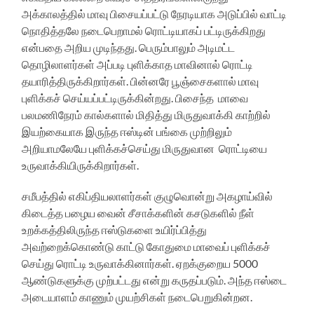
அக்காலத்தில் மாவு பிசையப்பட்டு நேரடியாக அடுப்பில் வாட்டி
நொதித்தலே நடைபெறாமல் ரொட்டியாகப் பட்டிருக்கிறது
என்பதை அறிய முடிந்தது. பெரும்பாலும் அடிமட்ட
தொழிலாளர்கள் அப்படி புளிக்காத மாவினால் ரொட்டி
தயாரித்திருக்கிறார்கள். பின்னரே பூஞ்சைகளால் மாவு
புளிக்கச் செய்யப்பட்டிருக்கின்றது. பிசைந்த மாவை
பலமணிநேரம் கால்களால் மிதித்து மிருதுவாக்கி காற்றில்
இயற்கையாக இருந்த ஈஸ்டின் பங்கை முற்றிலும்
அறியாமலேயே புளிக்கச்செய்து மிருதுவான ரொட்டியை
உருவாக்கியிருக்கிறார்கள்.
சமீபத்தில் எகிப்தியலாளர்கள் குழுவொன்று அகழாய்வில்
கிடைத்த பழைய வைன் சீசாக்களின் கசடுகளில் நீள்
உறக்கத்திலிருந்த ஈஸ்டுகளை உயிர்ப்பித்து
அவற்றைக்கொண்டு காட்டு கோதுமை மாவைப் புளிக்கச்
செய்து ரொட்டி உருவாக்கினார்கள். ஏறக்குறைய 5000
ஆண்டுகளுக்கு முற்பட்டது என்று கருதப்படும். அந்த ஈஸ்டை
அடையாளம் காணும் முயற்சிகள் நடைபெறுகின்றன.