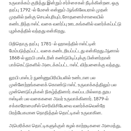
உருவாக்கம் குறித்து இன்றும் சர்ச்சைகள் நீடிக்கின்றன. ஒரு
தரப்பு 1792 -ல் மேசன் என்னும் ஆங்கிலேயரால் முதன்
முதலில் நன்கு செயல்புரியும், சோதனைச்சாலையில்
கண்டறிந்த ஈஸ்ட் வகை வளர்ப்பு ஊடகங்களில் வளர்க்கப்பட்டு
புழக்கத்தில் வந்தது என்கிறது.
பிறிதொரு தரப்பு 1781- ல் ஹாலந்தில் ஈஸ்ட்டின்
மேம்படுத்தப்பட்ட வகை கண்டறியப்பட்டது என்கிறது.ஆனால்
1868-ல் லூயி பாஸ்டரின் கண்டுபிடிப்புக்கு பின்னர்தான்
பாக்கெட்டுகளில் அடைக்கப்பட்ட ஈஸ்ட் விற்பனைக்கு வந்தது.
லூயி பாஸ்டர் நுண்ணுயிரியியலில் உண்டான பல
முன்னேற்றங்களைக் கொண்டு ஈஸ்ட் உருவாக்கத்திலும் பல
முன்னெடுப்புக்கள் நிகழ்த்தினார். கலப்படமில்லாத தூய
ஈஸ்டின் பல வகைகளை அவர் உருவாக்கினார். 1879-ல்
சக்காரோமைசீஸ் செரிவிசியேவை வளர்க்கவென்றே
பிரத்யேகமான நொதித்தல் தொட்டிகள் உருவாகின.
அமெரிக்கா தொட்டிகளுக்குள் சுழல் காற்றடிகளை அமைத்து,