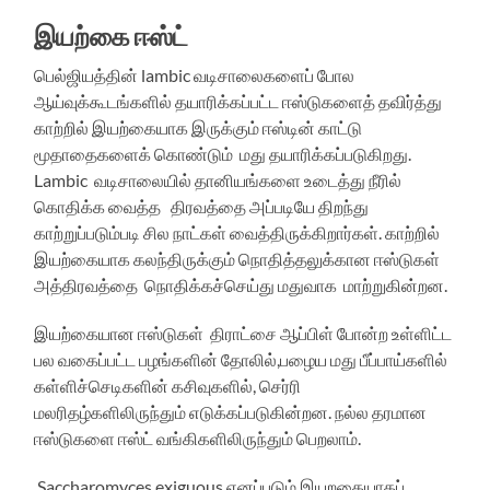
இயற்கை ஈஸ்ட்
பெல்ஜியத்தின் lambic வடிசாலைகளைப் போல
ஆய்வுக்கூடங்களில் தயாரிக்கப்பட்ட ஈஸ்டுகளைத் தவிர்த்து
காற்றில் இயற்கையாக இருக்கும் ஈஸ்டின் காட்டு
மூதாதைகளைக் கொண்டும் மது தயாரிக்கப்படுகிறது.
Lambic வடிசாலையில் தானியங்களை உடைத்து நீரில்
கொதிக்க வைத்த திரவத்தை அப்படியே திறந்து
காற்றுப்படும்படி சில நாட்கள் வைத்திருக்கிறார்கள். காற்றில்
இயற்கையாக கலந்திருக்கும் நொதித்தலுக்கான ஈஸ்டுகள்
அத்திரவத்தை நொதிக்கச்செய்து மதுவாக மாற்றுகின்றன.
இயற்கையான ஈஸ்டுகள் திராட்சை ஆப்பிள் போன்ற உள்ளிட்ட
பல வகைப்பட்ட பழங்களின் தோலில்,பழைய மது பீப்பாய்களில்
கள்ளிச்செடிகளின் கசிவுகளில், செர்ரி
மலரிதழ்களிலிருந்தும் எடுக்கப்படுகின்றன. நல்ல தரமான
ஈஸ்டுகளை ஈஸ்ட் வங்கிகளிலிருந்தும் பெறலாம்.
Saccharomyces exiguous எனப்படும் இயறகையாகப்