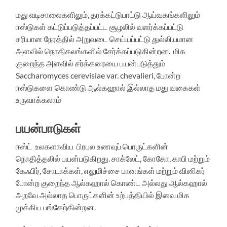
மது வடிசாலைகளிலும், தரக்கட்டுபாட்டு ஆய்வகங்களிலும்
ஈஸ்டுகள் கட்டுப்படுத்தப்பட்ட சூழலில் வளர்க்கப்பட்டு
சரியான நேரத்தில் அறுவடை செய்யப்பட்டு துல்லியமான
அளவில் நொதிகலங்களில் சேர்க்கப்படுகின்றன. மிக
குறைந்த அளவில் சர்க்கரையை பயன்படுத்தும்
Saccharomyces cerevisiae var. chevalieri, போன்ற
ஈஸ்டுகளை கொண்டு ஆல்கஹால் இல்லாத மது வகைகள்
உருவாக்கலாம்
பயன்பாடுகள்
ஈஸ்ட் உலகளாவிய பிரபல உணவுப் பொருட்களின்
நொதித்தலில் பயன்படுகிறது. சாக்லேட், கோகோ, காபி மற்றும்
கேஃபிர், சோடாக்கள், எலுமிச்சை பானங்கள் மற்றும் வினிகர்
போன்ற குறைந்த ஆல்கஹால் கொண்ட அல்லது ஆல்கஹால்
அறவே அல்லாத பொருட்களின் உற்பத்தியில் இவை மிக
முக்கிய பங்கேற்கின்றன.