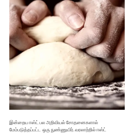
இன்றைய ஈஸ்ட் பல அறிவியல் சோதனைகளால்
மேம்படுத்தப்பட்ட ஒரு நுண்ணுயிர். வரலாற்றில் ஈஸ்ட்