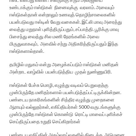
உண்டாக்கும் ஈஸ்டுகள் நினைவுக்கு வரலாம். அவையும்
ஈஸ்டுகள்தான் என்றாலும் உணவுத் தொழிற்சாலைகளில்
பயன்படுவது ஈஸ்டின் வேறு வகைகள். இட்லி மாவு அரைத்து
வைத்து மறுநாள் புளித்திருப்பதும், சப்பாத்தி. பூரிக்கு மாவு
பிசைந்து வைத்து சில மணி நேரங்களில் அவை
மிருதுவாகவும், அளவில் சற்று அதிகரித்திருப்பதும் இந்த
ஈஸ்டுகளால்தான்.
தமிழில் மதுகம் என்று அழைக்கப்படும் ஈஸ்டுகள் மனிதன்
அன்றாட வாழ்வில் பயன்படுத்திய முதல் நுண்ணுயிரி.
ஈஸ்டுகள் பேச்சு மொழி, எழுத்து வடிவம் பெறுவதற்கு
முன்பிருந்தே மனிதர்களால் பயன்படுத்தப்பட்டிருக்கின்றன.
பண்டைய நாகரிகங்களின் சித்திர எழுத்து முறைகளை
ஆராயும் வல்லுநர்கள், எகிப்தியர்கள் 5000 வருடங்களுக்கு
முன்பிருந்தே ஈஸ்டுகள் கொண்டு ரொட்டி மாவைப் புளிக்கச்
செய்திருப்பதை உறுதி செய்கிறார்கள்
பண்டைய எகிப்தின் அகழ்வாய்வுகளில் கிடைத்த அடுமனை