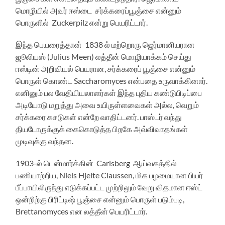
மொழியில் அவர் ஈஸ்டை சர்க்கரைப்பூஞ்சை என்னும்
பொருளில் Zuckerpilz என்று பெயரிட்டார்.
இந்த பெயரைத்தான் 1838 ல் மற்றொரு ஜெர்மானியரான
ஜூலியஸ் (Julius Meen) லத்தீன் மொழியாக்கம் செய்து
ஈஸ்டின் அறிவியல் பெயரான, சர்க்கரைப் பூஞ்சை என்னும்
பொருள் கொண்ட Saccharomyces என்பதை உருவாக்கினார்.
எனினும் பல வேதியியலாளர்கள் இந்த புதிய கண்டுபிடிப்பை
அடியோடு மறுத்து அவை உயிருள்ளவைகள் அல்ல, வெறும்
சர்க்கரை கசடுகள் என்றே வாதிட்டனர். பாஸ்டர் வந்து
தியடோருக்குக் கைகொடுத்த பிறகே அவ்விவாதங்கள்
முடிவுக்கு வந்தன.
1903-ல் டென்மார்க்கின் Carlsberg ஆய்வகத்தில்
பணியாற்றிய, Niels Hjelte Claussen, மிக பழமையான பியர்
பீப்பாயிலிருந்து எடுக்கப்பட்ட முற்றிலும் வேறு விதமான ஈஸ்ட்
ஒன்றிற்கு பிரிட்டிஷ் பூஞ்சை என்னும் பொருள் படும்படி,
Brettanomyces என லத்தீன் பெயரிட்டார்.