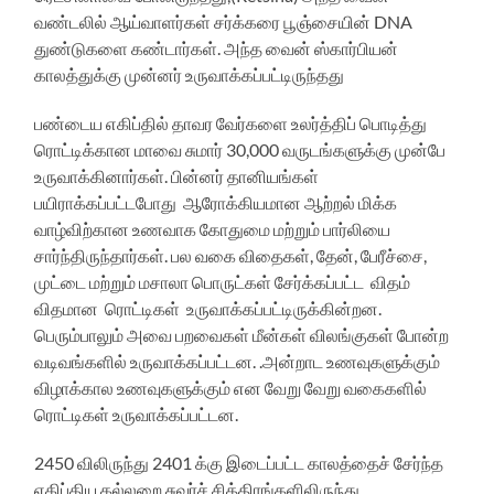
வண்டலில் ஆய்வாளர்கள் சர்க்கரை பூஞ்சையின் DNA
துண்டுகளை கண்டார்கள். அந்த வைன் ஸ்கார்பியன்
காலத்துக்கு முன்னர் உருவாக்கப்பட்டிருந்தது
பண்டைய எகிப்தில் தாவர வேர்களை உலர்த்திப் பொடித்து
ரொட்டிக்கான மாவை சுமார் 30,000 வருடங்களுக்கு முன்பே
உருவாக்கினார்கள். பின்னர் தானியங்கள்
பயிராக்கப்பட்டபோது ஆரோக்கியமான ஆற்றல் மிக்க
வாழ்விற்கான உணவாக கோதுமை மற்றும் பார்லியை
சார்ந்திருந்தார்கள். பல வகை விதைகள், தேன், பேரீச்சை,
முட்டை மற்றும் மசாலா பொருட்கள் சேர்க்கப்பட்ட விதம்
விதமான ரொட்டிகள் உருவாக்கப்பட்டிருக்கின்றன.
பெரும்பாலும் அவை பறவைகள் மீன்கள் விலங்குகள் போன்ற
வடிவங்களில் உருவாக்கப்பட்டன. .அன்றாட உணவுகளுக்கும்
விழாக்கால உணவுகளுக்கும் என வேறு வேறு வகைகளில்
ரொட்டிகள் உருவாக்கப்பட்டன.
2450 விலிருந்து 2401 க்கு இடைப்பட்ட காலத்தைச் சேர்ந்த
எகிப்திய கல்லறை சுவர்ச் சித்திரங்களிலிருந்து