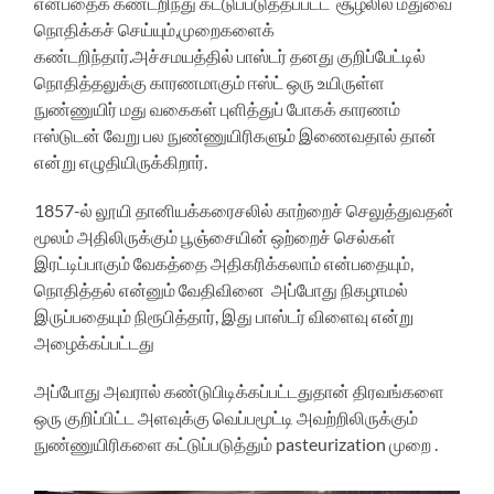
என்பதைக் கண்டறிந்து கட்டுப்படுத்தப்பட்ட சூழலில் மதுவை
நொதிக்கச் செய்யும்,முறைகளைக்
கண்டறிந்தார்.அச்சமயத்தில் பாஸ்டர் தனது குறிப்பேட்டில்
நொதித்தலுக்கு காரணமாகும் ஈஸ்ட் ஒரு உயிருள்ள
நுண்ணுயிர் மது வகைகள் புளித்துப் போகக் காரணம்
ஈஸ்டுடன் வேறு பல நுண்ணுயிரிகளும் இணைவதால் தான்
என்று எழுதியிருக்கிறார்.
1857-ல் லூயி தானியக்கரைசலில் காற்றைச் செலுத்துவதன்
மூலம் அதிலிருக்கும் பூஞ்சையின் ஒற்றைச் செல்கள்
இரட்டிப்பாகும் வேகத்தை அதிகரிக்கலாம் என்பதையும்,
நொதித்தல் என்னும் வேதிவினை அப்போது நிகழாமல்
இருப்பதையும் நிரூபித்தார், இது பாஸ்டர் விளைவு என்று
அழைக்கப்பட்டது
அப்போது அவரால் கண்டுபிடிக்கப்பட்டதுதான் திரவங்களை
ஒரு குறிப்பிட்ட அளவுக்கு வெப்பமூட்டி அவற்றிலிருக்கும்
நுண்ணுயிரிகளை கட்டுப்படுத்தும் pasteurization முறை .