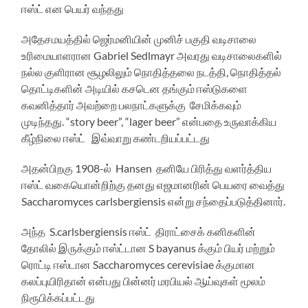
ஈஸ்ட் என பெயர் வந்தது
அதேசமயத்தில் ஜெர்மனியின் முனிச் பகுதி வடிசாலை
உரிமையாளரான Gabriel Sedlmayr அவரது வடிசாலைகளில்
நல்ல குளிரான சூழலிலும் நொதித்தலை நடத்தி, நொதித்தல்
தொட்டிகளின் அடியில் கசடென தங்கும் ஈஸ்டுகளை
கவனித்தார் அவற்றை பலநாட்களுக்கு சேமிக்கவும்
முடிந்தது. “story beer”, “lager beer” என்பதை உருவாக்கிய
கீழ்நிலை ஈஸ்ட் இவ்வாறு கண்டறியப்பட்டது
அதன்பிறகு 1908-ல் Hansen தனியே பிரித்து வளர்த்திய
ஈஸ்ட் வகையொன்றிற்கு தனது எஜமானரின் பெயரை வைத்து
Saccharomyces carlsbergiensis என்று சந்தைப்படுத்தினார்.
அந்த S.carlsbergiensis ஈஸ்ட் திராட்சைக் கனிகளின்
தோலில் இருக்கும் ஈஸ்ட்டான S bayanus க்கும் பியர் மற்றும்
ரொட்டி ஈஸ்டான Saccharomyces cerevisiae க்குமான
கலப்புயிரிதான் என்பது பின்னர் மரபியல் ஆய்வுகள் மூலம்
நிரூபிக்கப்பட்டது