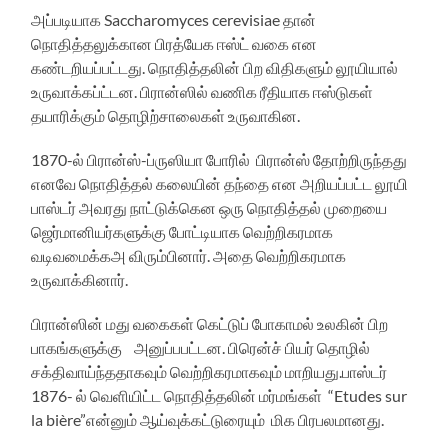
அப்படியாக Saccharomyces cerevisiae தான்
நொதித்தலுக்கான பிரத்யேக ஈஸ்ட் வகை என
கண்டறியப்பட்டது. நொதித்தலின் பிற விதிகளும் லூயியால்
உருவாக்கப்ட்டன. பிரான்ஸில் வணிக ரீதியாக ஈஸ்டுகள்
தயாரிக்கும் தொழிற்சாலைகள் உருவாகின.
1870-ல் பிரான்ஸ்-ப்ருஸியா போரில் பிரான்ஸ் தோற்றிருந்தது
எனவே நொதித்தல் கலையின் தந்தை என அறியப்பட்ட லூயி
பாஸ்டர் அவரது நாட்டுக்கென ஒரு நொதித்தல் முறையை
ஜெர்மானியர்களுக்கு போட்டியாக வெற்றிகரமாக
வடிவமைக்கஅ விரும்பினார். அதை வெற்றிகரமாக
உருவாக்கினார்.
பிரான்ஸின் மது வகைகள் கெட்டுப் போகாமல் உலகின் பிற
பாகங்களுக்கு அனுப்பபட்டன. பிரென்ச் பியர் தொழில்
சக்திவாய்ந்ததாகவும் வெற்றிகரமாகவும் மாறியது.பாஸ்டர்
1876- ல் வெளியிட்ட நொதித்தலின் மர்மங்கள் “Etudes sur
la bière”என்னும் ஆய்வுக்கட்டுரையும் மிக பிரபலமானது.