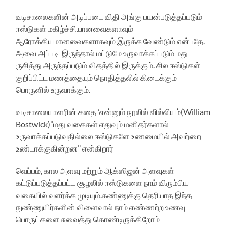
வடிசாலைகளின் அடிப்படை விதி அங்கு பயன்படுத்தப்படும்
ஈஸ்டுகள் மகிழ்ச்சியானவைகளாவும்
ஆரோக்கியமானவைகளாகவும் இருக்க வேண்டும் என்பதே.
அவை அப்படி இருந்தால் மட்டுமே உருவாக்கப்படும் மது
ருசித்து அருந்தப்படும் விதத்தில் இருக்கும். சில ஈஸ்டுகள்
குறிப்பிட்ட மணத்தையும் நொதித்தலில் கிடைக்கும்
பொருளில் உருவாக்கும்.
வடிசாலையாளரின் கதை ’என்னும் நூலில் வில்லியம்(William
Bostwick)’’மது வகைகள் எதுவும் மனிதர்களால்
உருவாக்கப்படுவதில்லை ஈஸ்டுகளே உணமையில் அவற்றை
உண்டாக்குகின்றன’’ என்கிறார்
வெப்பம், கால அளவு மற்றும் ஆக்ஸிஜன் அளவுகள்
கட்டுப்படுத்தப்பட்ட சூழலில் ஈஸ்டுகளை நாம் விரும்பிய
வகையில் வளர்க்க முடியும்.கண்ணுக்கு தெரியாத இந்த
நுண்ணுயிர்களின் விளைவால் நாம் எண்ணற்ற உணவு
பொருட்களை சுவைத்து கொண்டிருக்கிறோம்