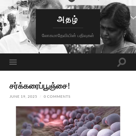
அதழ்
லோகமாதேவியின் பதிவுகள்
Toggle
Toggle
search
mobile
field
menu
சர்க்கரைப்பூஞ்சை!
JUNE 19, 2025
/
0 COMMENTS