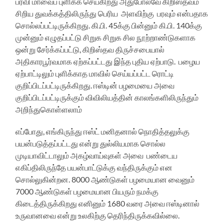
பரவி மாவைப் புளிக்க செய்கிறது அதுபோலவே கிறிஸ்தவம்
சிறிய துவக்கத்திலிருந்து பெரிய அளவிற்கு பரவும் என்பதாக
சொல்லப்பட்டிருக்கிறது. கி.பி. 45க்கு பின்னும் கி.பி. 140க்கு
முன்னும் எழுதப்பட்டு சிறுக சிறுக சில நூற்றாண்டுகளாக
ஒன்று சேர்க்கப்பட்டு, கிறிஸ்தவ திருச்சபையால்
அதிகாரபூர்வமாக ஏற்கப்பட்டது இந்த புதிய ஏற்பாடு. பழைய
ஏற்பாட்டிலும் புளிக்காத மாவில் செய்யப்பட்ட ரொட்டி
குறிப்பிடப்பட்டிருக்கிறது. ஈஸ்டின் பழமையை அவை
குறிப்பிடப்பட்டிருக்கும் விவிலியத்தின் காலங்களிலிருந்தும்
அறிந்துகொள்ளலாம்
எப்போது, எங்கிருந்து ஈஸ்ட் மனிதனால் நொதித்தலுக்கு
பயன்படுத்தப்பட்டது என்று துல்லியமாக சொல்ல
முடியாவிட்டாலும் அகழ்வாய்வுகள் அவை பண்டைய
எகிப்திலிருந்தே பயன்பாட்டுக்கு வந்திருக்கும் என
சொல்லுகின்றன. 8000 ஆண்டுகள் பழமையான வைனும்
7000 ஆண்டுகள் பழமையான பியரும் நமக்கு
கிடைத்திருக்கிறது எனினும் 1680 வரை அவை ஈஸ்டினால்
உருவானவை என்று உலகிற்கு தெரிந்திருக்கவில்லை.