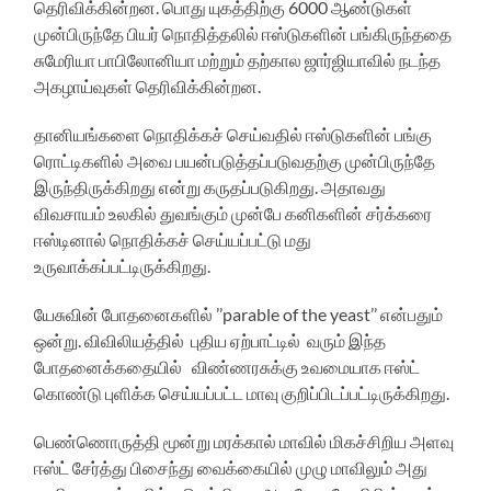
தெரிவிக்கின்றன. பொது யுகத்திற்கு 6000 ஆண்டுகள்
முன்பிருந்தே பியர் நொதித்தலில் ஈஸ்டுகளின் பங்கிருந்ததை
சுமேரியா பாபிலோனியா மற்றும் தற்கால ஜார்ஜியாவில் நடந்த
அகழாய்வுகள் தெரிவிக்கின்றன.
தானியங்களை நொதிக்கச் செய்வதில் ஈஸ்டுகளின் பங்கு
ரொட்டிகளில் அவை பயன்படுத்தப்படுவதற்கு முன்பிருந்தே
இருந்திருக்கிறது என்று கருதப்படுகிறது. அதாவது
விவசாயம் உலகில் துவங்கும் முன்பே கனிகளின் சர்க்கரை
ஈஸ்டினால் நொதிக்கச் செய்யப்பட்டு மது
உருவாக்கப்பட்டிருக்கிறது.
யேசுவின் போதனைகளில் ’’parable of the yeast’’ என்பதும்
ஒன்று. விவிலியத்தில் புதிய ஏற்பாட்டில் வரும் இந்த
போதனைக்கதையில் விண்ணரசுக்கு உவமையாக ஈஸ்ட்
கொண்டு புளிக்க செய்யப்பட்ட மாவு குறிப்பிடப்பட்டிருக்கிறது.
பெண்ணொருத்தி மூன்று மரக்கால் மாவில் மிகச்சிறிய அளவு
ஈஸ்ட் சேர்த்து பிசைந்து வைக்கையில் முழு மாவிலும் அது