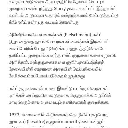
வளரும் ஈஸ்டுகளை அடிப்பகுதியில் தேங்கச் செய்யும்
முறையை கண்டறிந்தது. Slurry yeast எனப்பட்ட இந்த ஈஸ்ட்
வண்டல் அடுமனை தொழில் வல்லுநர்களால் மேம்படுத்தபட்டு
க்ரீம் ஈஸ்ட் என்ற புது வடிவம் கொண்டது
அமெரிக்காவில் ஃப்ளைஷ்மன் (Fleischmann) ஈஸ்ட்
நிறுவனத்தை துவங்கியவரான ஃப்ளைஷ்மன் இரண்டாம்
உலகப்போரின் போது அமெரிக்க ராணுவத்திற்கெனவே
தனிப்பட்ட முறையில், உலரந்த ஈஸ்ட் குருணைகளை உருவாகி
அளித்தார். அக்குருணைகளை குளிர்பதனப்படுத்தத்
தேவையின்றி சாதாரண அறையின் வெப்பநிலையில்
சேமிக்கவும் உபயோகப்படுத்தவும் முடிந்தது
ஈஸ்ட் குருணைகள் மாவை இரண்டு மடங்கு விரைவாகப்
புளிக்கச் செய்து, மிக கூடுதலாக மிருதுவாக்கி அடுப்பில்
மாவு வேகும் கால அளவையும் கணிசமாகக் குறைத்தன.
1973- ல் உலகளவில் அடுமனைத் தொழிலில் புகழ்பெற்ற
லுஸாஃபர் (Lesaffre) குழுமம் moment yeast என்னும்