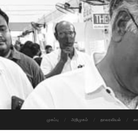
முகப்பு
அறிமுகம்
தாவரவியல்
க