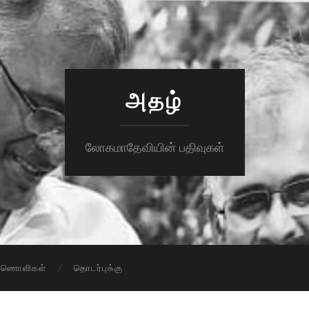
அதழ்
லோகமாதேவியின் பதிவுகள்
ாணொளிகள்
தொடர்புக்கு