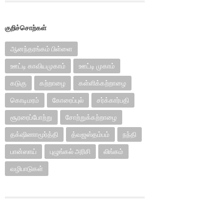
குறிச்சொற்கள்
ஆனந்தரங்கம் பிள்ளை
ஊட்டி காவியமுகாம்
ஊட்டி முகாம்
கடுகு
கற்றாழை
கள்ளிக்கற்றாழை
கொடிமரம்
கோரைப்புல்
சர்க்கார்பதி
சூரரைப்போற்று
சோற்றுக்கற்றாழை
தக்‌ஷிணாமூர்த்தி
த்வஜஸ்தம்பம்
நந்தி
பான்ஸாய்
புழுங்கல் அரிசி
லிங்கம்
வழிபாடுகள்