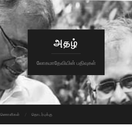
அதழ்
லோகமாதேவியின் பதிவுகள்
ாணொளிகள்
தொடர்புக்கு