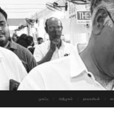
முகப்பு
அறிமுகம்
தாவரவியல்
க