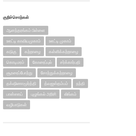
குறிச்சொற்கள்
ஆனந்தரங்கம் பிள்ளை
ஊட்டி காவியமுகாம்
ஊட்டி முகாம்
கடுகு
கற்றாழை
கள்ளிக்கற்றாழை
கொடிமரம்
கோரைப்புல்
சர்க்கார்பதி
சூரரைப்போற்று
சோற்றுக்கற்றாழை
தக்‌ஷிணாமூர்த்தி
த்வஜஸ்தம்பம்
நந்தி
பான்ஸாய்
புழுங்கல் அரிசி
லிங்கம்
வழிபாடுகள்