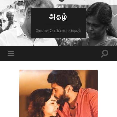
அதழ்
லோகமாதேவியின் பதிவுகள்
Toggle
Toggle
search
mobile
field
menu